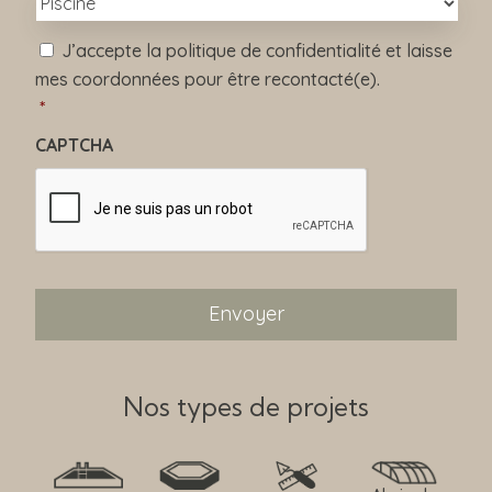
*
*
R
J’accepte la politique de confidentialité et laisse
G
mes coordonnées pour être recontacté(e).
P
D
*
*
CAPTCHA
Nos types de projets