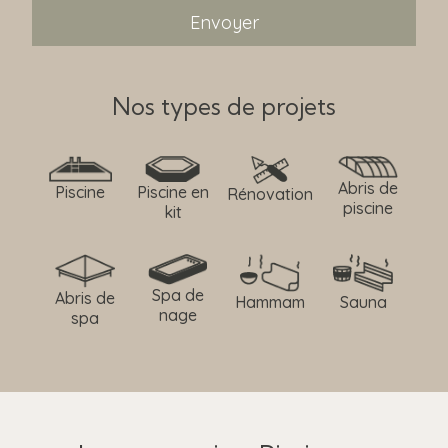
Nos types de projets
Abris de
Piscine
Piscine en
Rénovation
piscine
kit
Spa de
Abris de
Hammam
Sauna
nage
spa