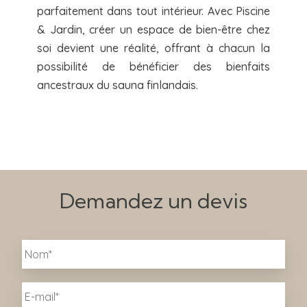
parfaitement dans tout intérieur. Avec Piscine
& Jardin, créer un espace de bien-être chez
soi devient une réalité, offrant à chacun la
possibilité de bénéficier des bienfaits
ancestraux du sauna finlandais.
Demandez un devis
N
No
o
m
*
E
-