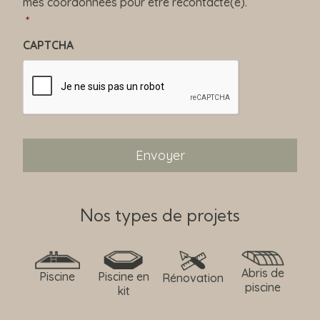
mes coordonnées pour être recontacté(e).
P
D
*
*
CAPTCHA
Nos types de projets
Abris de
Piscine
Piscine en
Rénovation
piscine
kit