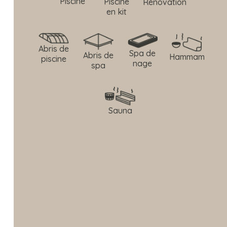
Piscine
Piscine
Rénovation
en kit
Abris de
Spa de
Abris de
Hammam
piscine
nage
spa
Sauna