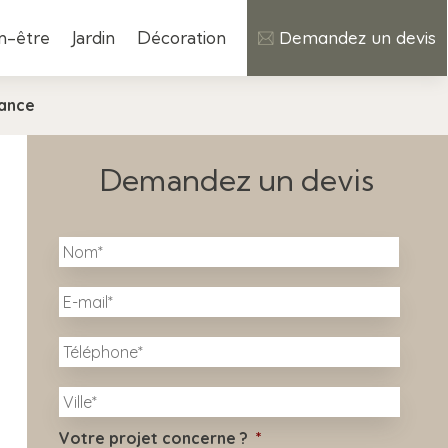
n-être
Jardin
Décoration
Demandez un devis
nance
Demandez un devis
N
Nom
o
m
E
*
-
m
T
a
é
i
l
l
V
é
i
*
p
l
h
Votre projet concerne ?
*
l