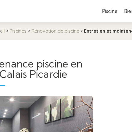
Piscine
Bie
eil
>
Piscines
>
Rénovation de piscine
>
Entretien et mainte
tenance piscine en
alais Picardie