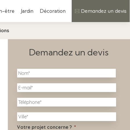
n-être
Jardin
Décoration
Demandez un devis
ions
Demandez un devis
N
Nom
o
m
E
*
-
m
T
a
é
i
l
l
V
é
i
*
p
l
h
Votre projet concerne ?
*
l