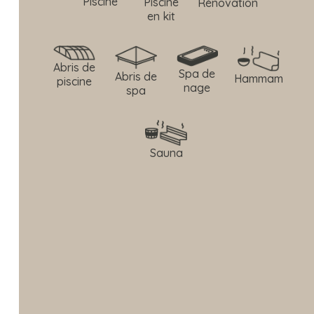
Piscine
Piscine
Rénovation
en kit
Abris de
Spa de
Abris de
Hammam
piscine
nage
spa
Sauna