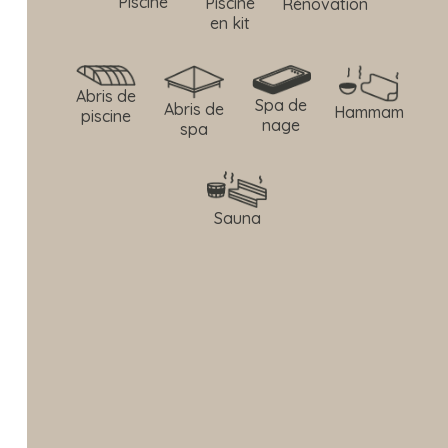
Piscine
Piscine
Rénovation
en kit
Abris de
Spa de
Abris de
Hammam
piscine
nage
spa
Sauna