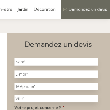
n-être
Jardin
Décoration
Demandez un devis
Demandez un devis
N
Nom
o
m
E
*
-
m
T
a
é
i
l
l
V
é
i
*
p
l
h
Votre projet concerne ?
*
l