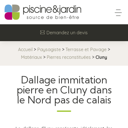
Demandez un devis
Accueil
>
Paysagiste
>
Terrasse et Pavage
>
Matériaux
>
Pierres reconstituées
>
Cluny
Dallage immitation
pierre en Cluny dans
le Nord pas de calais