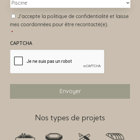
e
*
*
R
J’accepte la politique de confidentialité et laisse
G
mes coordonnées pour être recontacté(e).
P
D
*
*
CAPTCHA
Nos types de projets