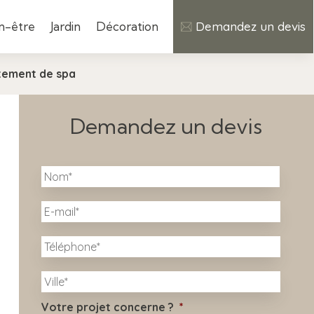
n-être
Jardin
Décoration
Demandez un devis
itement de spa
Demandez un devis
N
Nom
o
m
E
*
-
m
T
a
é
i
l
l
V
é
i
*
p
l
h
Votre projet concerne ?
*
l