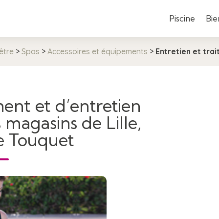
Piscine
Bie
être
>
Spas
>
Accessoires et équipements
>
Entretien et tra
ment et d’entretien
 magasins de Lille,
Le Touquet