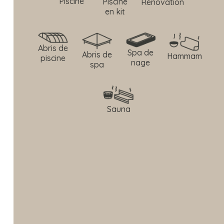
Piscine
Piscine
Rénovation
en kit
Abris de
Spa de
Abris de
Hammam
piscine
nage
spa
Sauna