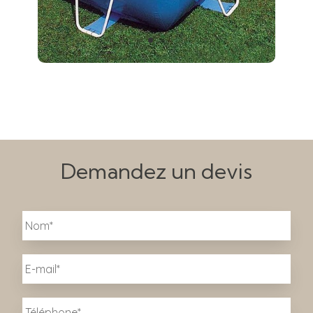
Demandez un devis
N
No
o
m
*
E
-
m
a
T
i
é