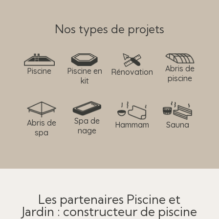
Nos types de projets
Abris de
Piscine
Piscine en
Rénovation
piscine
kit
Spa de
Abris de
Hammam
Sauna
nage
spa
Les partenaires Piscine et
Jardin : constructeur de piscine