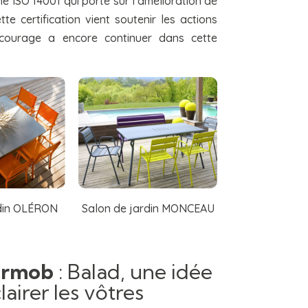
e ISO 14001 qui porte sur l’amélioration de
te certification vient soutenir les actions
ncourage a encore continuer dans cette
rdin OLÉRON
Salon de jardin MONCEAU
ermob
: Balad, une idée
lairer les vôtres