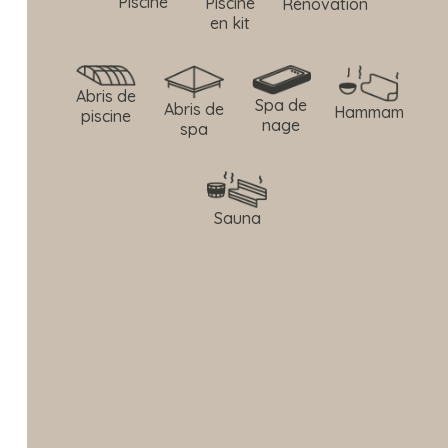
Piscine
Piscine
Rénovation
en kit
Abris de
Spa de
Abris de
Hammam
piscine
nage
spa
Sauna