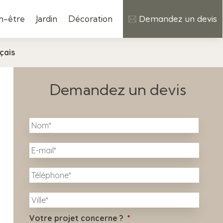
n-être
Jardin
Décoration
Demandez un devis
çais
Demandez un devis
N
Nom
o
m
E
*
-
m
T
a
é
i
l
l
V
é
i
*
p
l
h
Votre projet concerne ?
*
l