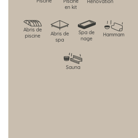
Piscine
Piscine
Rénovation
en kit
Abris de
Spa de
Abris de
Hammam
piscine
nage
spa
Sauna