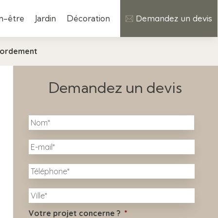
n-être
Jardin
Décoration
Demandez un devis
bordement
Demandez un devis
N
Nom
o
m
E
*
-
m
T
a
é
i
l
l
V
é
i
*
p
l
h
Votre projet concerne ?
*
l