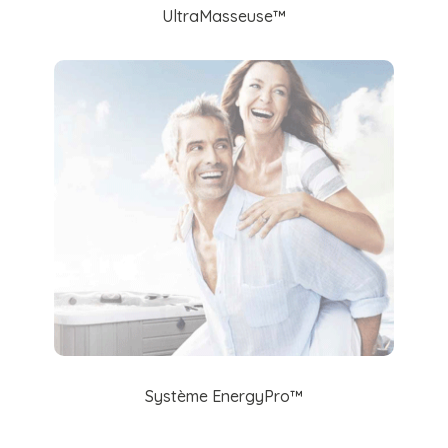
UltraMasseuse™
Système EnergyPro™