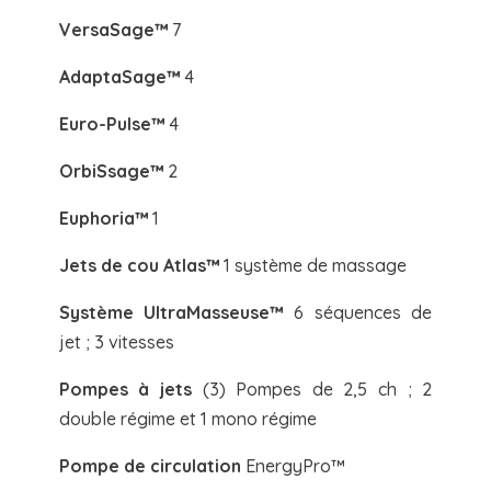
VersaSage™
7
AdaptaSage™
4
Euro-Pulse™
4
OrbiSsage™
2
Euphoria™
1
Jets de cou Atlas™
1 système de massage
Système UltraMasseuse™
6 séquences de
jet ; 3 vitesses
Pompes à jets
(3) Pompes de 2,5 ch ; 2
double régime et 1 mono régime
Pompe de circulation
EnergyPro™