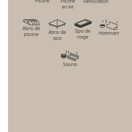
Piscine
Piscine
Rénovation
en kit
Abris de
Spa de
Abris de
Hammam
piscine
nage
spa
Sauna