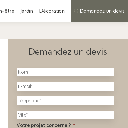
n-être
Jardin
Décoration
Demandez un devis
Demandez un devis
N
Nom
o
m
E
*
-
m
T
a
é
i
l
l
V
é
i
*
p
l
h
Votre projet concerne ?
*
l