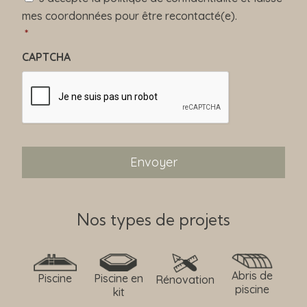
G
mes coordonnées pour être recontacté(e).
P
D
*
*
CAPTCHA
Nos types de projets
Abris de
Piscine
Piscine en
Rénovation
piscine
kit